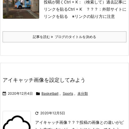
投稿が開く
Ctrl + K：（検索して）過去記事に
リンクを貼る
Ctrl + K ？？？：外部サイトに
リンクを貼る ※リンクの貼り方に注意
記事を読む
ブログのタイトルを決める
アイキャッチ画像を設定してみよう

2020年12月4日

Basketball
,
Sports
,
未分類

2020年12月5日
アイキャッチ画像？？？
投稿の画像との違いがピ