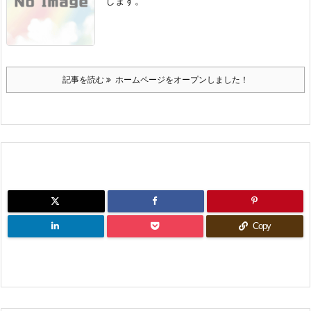
します。
記事を読む
ホームページをオープンしました！
Copy